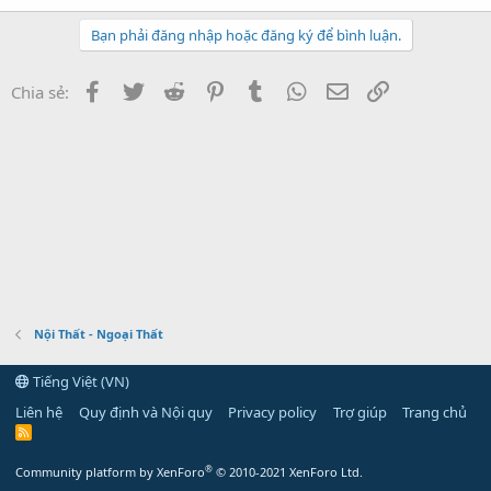
Bạn phải đăng nhập hoặc đăng ký để bình luận.
Facebook
Twitter
Reddit
Pinterest
Tumblr
WhatsApp
Email
Link
Chia sẻ:
Nội Thất - Ngoại Thất
Tiếng Việt (VN)
Liên hệ
Quy định và Nội quy
Privacy policy
Trợ giúp
Trang chủ
R
S
S
®
Community platform by XenForo
© 2010-2021 XenForo Ltd.