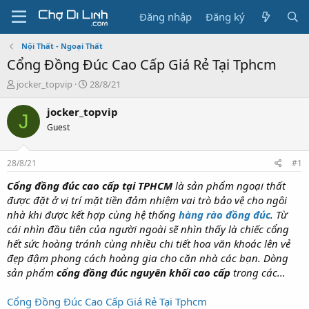
Đăng nhập
Đăng ký
Nội Thất - Ngoại Thất
Cổng Đồng Đúc Cao Cấp Giá Rẻ Tại Tphcm
T
N
jocker_topvip
28/8/21
h
g
r
à
jocker_topvip
J
e
y
Guest
a
g
d
ử
s
i
28/8/21
#1
t
a
Cổng đồng đúc cao cấp tại TPHCM
là sản phẩm ngoại thất
r
được đặt ở vị trí mặt tiền đảm nhiệm vai trò bảo vệ cho ngôi
t
nhà khi được kết hợp cùng hệ thống
hàng rào đồng đúc
. Từ
e
cái nhìn đầu tiên của người ngoài sẽ nhìn thấy là chiếc cổng
r
hết sức hoàng tránh cùng nhiều chi tiết hoa văn khoác lên vẻ
đẹp đậm phong cách hoàng gia cho căn nhà các bạn. Dòng
sản phẩm
cổng đồng đúc nguyên khối cao cấp
trong các...
Cổng Đồng Đúc Cao Cấp Giá Rẻ Tại Tphcm