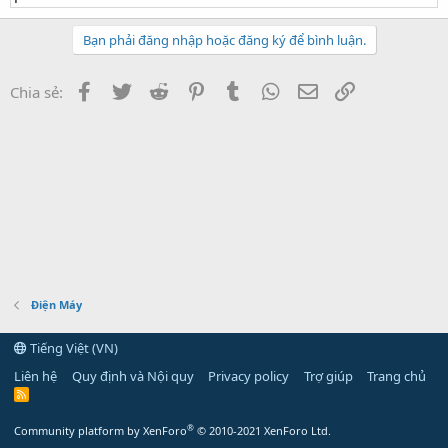
Bạn phải đăng nhập hoặc đăng ký để bình luận.
Facebook
Twitter
Reddit
Pinterest
Tumblr
WhatsApp
Email
Link
Chia sẻ:
Điện Máy
Tiếng Việt (VN)
Liên hệ
Quy định và Nội quy
Privacy policy
Trợ giúp
Trang chủ
R
S
S
®
Community platform by XenForo
© 2010-2021 XenForo Ltd.