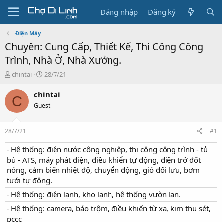
Đăng nhập
Đăng ký
Điện Máy
Chuyên: Cung Cấp, Thiết Kế, Thi Công Công
Trình, Nhà Ở, Nhà Xưởng.
T
N
chintai
28/7/21
h
g
r
à
chintai
C
e
y
Guest
a
g
d
ử
s
i
28/7/21
#1
t
a
˗ Hệ thống: điện nước công nghiệp, thi công công trình - tủ
r
bù - ATS, máy phát điện, điều khiển tự động, điện trở đốt
t
nóng, cảm biến nhiệt độ, chuyển động, gió đối lưu, bơm
e
tưới tự động.
r
˗ Hệ thống: điện lạnh, kho lạnh, hệ thống vườn lan.
˗ Hệ thống: camera, báo trộm, điều khiển từ xa, kim thu sét,
pccc