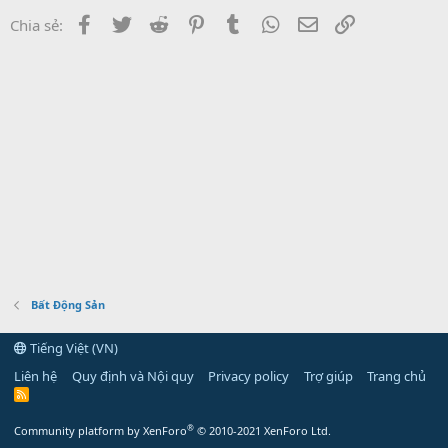
Facebook
Twitter
Reddit
Pinterest
Tumblr
WhatsApp
Email
Link
Chia sẻ:
Bất Động Sản
Tiếng Việt (VN)
Liên hệ
Quy định và Nội quy
Privacy policy
Trợ giúp
Trang chủ
R
S
S
®
Community platform by XenForo
© 2010-2021 XenForo Ltd.