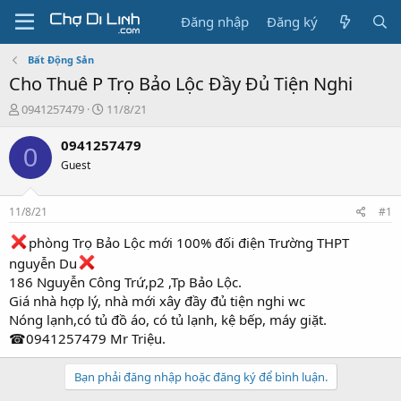
Đăng nhập
Đăng ký
Bất Động Sản
Cho Thuê P Trọ Bảo Lộc Đầy Đủ Tiện Nghi
T
N
0941257479
11/8/21
h
g
r
à
0941257479
0
e
y
Guest
a
g
d
ử
s
i
11/8/21
#1
t
a
phòng Trọ Bảo Lộc mới 100% đối điện Trường THPT
r
nguyễn Du
t
186 Nguyễn Công Trứ,p2 ,Tp Bảo Lộc.
e
Giá nhà hợp lý, nhà mới xây đầy đủ tiện nghi wc
r
Nóng lạnh,có tủ đồ áo, có tủ lạnh, kệ bếp, máy giặt.
☎0941257479 Mr Triệu.
Bạn phải đăng nhập hoặc đăng ký để bình luận.