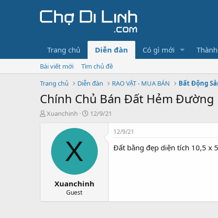
Trang chủ
Diễn đàn
Có gì mới
Thành
Bài viết mới
Tìm chủ đề
Trang chủ
Diễn đàn
RAO VẶT - MUA BÁN
Bất Động Sả
Chính Chủ Bán Đất Hẻm Đường 
T
N
Xuanchinh
12/9/21
h
g
r
à
12/9/21
e
y
X
Đất bằng đẹp diện tích 10,5 x
a
g
d
ử
s
i
t
Xuanchinh
a
r
Guest
t
e