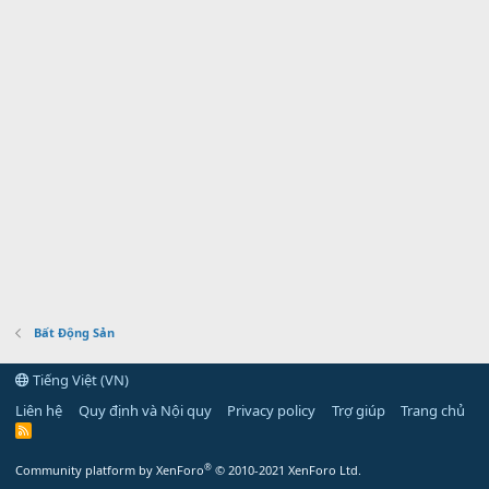
Bất Động Sản
Tiếng Việt (VN)
Liên hệ
Quy định và Nội quy
Privacy policy
Trợ giúp
Trang chủ
R
S
S
®
Community platform by XenForo
© 2010-2021 XenForo Ltd.