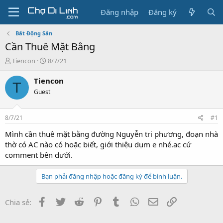
Đăng nhập
Đăng ký
Bất Động Sản
Cần Thuê Mặt Bằng
T
N
Tiencon
8/7/21
h
g
r
à
Tiencon
T
e
y
Guest
a
g
d
ử
s
i
8/7/21
#1
t
a
Mình cần thuê mặt bằng đường Nguyễn tri phương, đoạn nhà
r
thờ có AC nào có hoặc biết, giới thiệu dụm e nhé.ac cứ
t
comment bên dưới.
e
r
Bạn phải đăng nhập hoặc đăng ký để bình luận.
Facebook
Twitter
Reddit
Pinterest
Tumblr
WhatsApp
Email
Link
Chia sẻ: