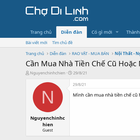
Trang chủ
Diễn đàn
Có gì mới
Thành
Bài viết mới
Tìm chủ đề
Trang chủ
Diễn đàn
RAO VẶT - MUA BÁN
Nội Thất - N
Cần Mua Nhà Tiền Chế Cũ Hoặc 
T
N
Nguyenchinhchien
29/8/21
h
g
r
à
29/8/21
e
y
N
Mình cần mua nhà tiền chế cũ 
a
g
d
ử
s
i
t
Nguyenchinhc
a
r
hien
t
Guest
e