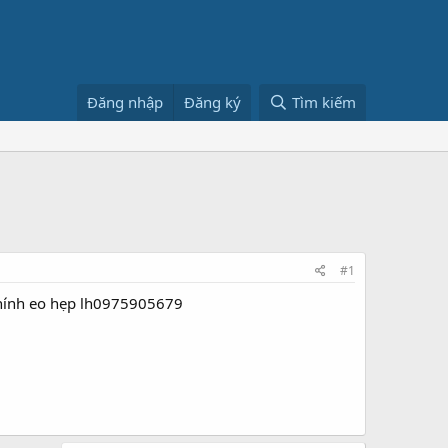
Đăng nhập
Đăng ký
Tìm kiếm
#1
 chính eo hẹp lh0975905679