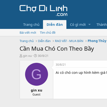
Trang chủ
Diễn đàn
Có gì mới
Thành
Bài viết mới
Tìm chủ đề
Trang chủ
Diễn đàn
RAO VẶT - MUA BÁN
Phong Thủy -
Cần Mua Chó Con Theo Bầy
T
N
gin xu
30/8/21
h
g
r
à
30/8/21
e
y
G
Ai có chó con up hình kèm giá
a
g
d
ử
s
i
t
gin xu
a
r
Guest
t
e