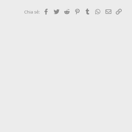
r
Facebook
Twitter
Reddit
Pinterest
Tumblr
WhatsApp
Email
Link
Chia sẻ: