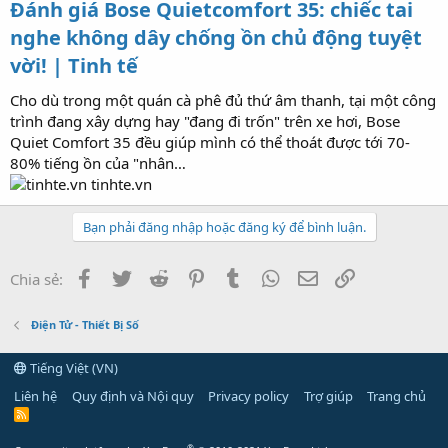
Đánh giá Bose Quietcomfort 35: chiếc tai
nghe không dây chống ồn chủ động tuyệt
vời! | Tinh tế
Cho dù trong một quán cà phê đủ thứ âm thanh, tại một công
trình đang xây dựng hay "đang đi trốn" trên xe hơi, Bose
Quiet Comfort 35 đều giúp mình có thể thoát được tới 70-
80% tiếng ồn của "nhân…
tinhte.vn
Bạn phải đăng nhập hoặc đăng ký để bình luận.
Facebook
Twitter
Reddit
Pinterest
Tumblr
WhatsApp
Email
Link
Chia sẻ:
Điện Tử - Thiết Bị Số
Tiếng Việt (VN)
Liên hệ
Quy định và Nội quy
Privacy policy
Trợ giúp
Trang chủ
R
S
S
®