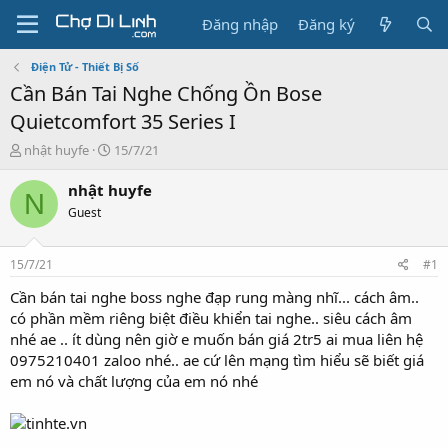
Đăng nhập
Đăng ký
Điện Tử - Thiết Bị Số
Cần Bán Tai Nghe Chống Ồn Bose
Quietcomfort 35 Series I
T
N
nhật huyfe
15/7/21
h
g
r
à
nhật huyfe
N
e
y
Guest
a
g
d
ử
s
i
15/7/21
#1
t
a
Cần bán tai nghe boss nghe đạp rung màng nhĩ... cách âm..
r
có phần mềm riêng biệt điều khiển tai nghe.. siêu cách âm
t
nhé ae .. ít dùng nên giờ e muốn bán giá 2tr5 ai mua liên hệ
e
0975210401 zaloo nhé.. ae cứ lên mạng tìm hiểu sẽ biết giá
r
em nó và chất lượng của em nó nhé