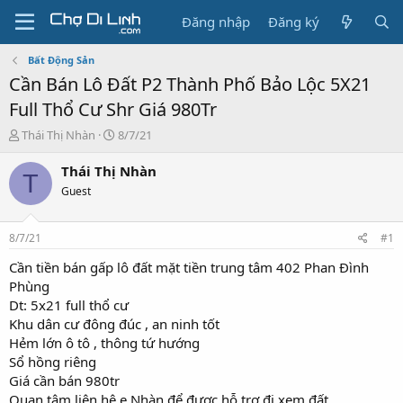
Đăng nhập
Đăng ký
Bất Động Sản
Cần Bán Lô Đất P2 Thành Phố Bảo Lộc 5X21
Full Thổ Cư Shr Giá 980Tr
T
N
Thái Thị Nhàn
8/7/21
h
g
r
à
Thái Thị Nhàn
T
e
y
Guest
a
g
d
ử
s
i
8/7/21
#1
t
a
Cần tiền bán gấp lô đất mặt tiền trung tâm 402 Phan Đình
r
Phùng
t
Dt: 5x21 full thổ cư
e
Khu dân cư đông đúc , an ninh tốt
r
Hẻm lớn ô tô , thông tứ hướng
Sổ hồng riêng
Giá cần bán 980tr
Quan tâm liên hệ e Nhàn để được hỗ trợ đi xem đất