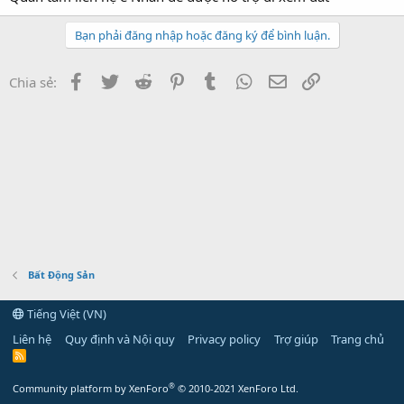
Bạn phải đăng nhập hoặc đăng ký để bình luận.
Facebook
Twitter
Reddit
Pinterest
Tumblr
WhatsApp
Email
Link
Chia sẻ:
Bất Động Sản
Tiếng Việt (VN)
Liên hệ
Quy định và Nội quy
Privacy policy
Trợ giúp
Trang chủ
R
S
S
®
Community platform by XenForo
© 2010-2021 XenForo Ltd.