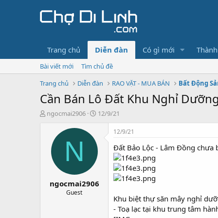
Trang chủ
Diễn đàn
Có gì mới
Thành
Bài viết mới
Tìm chủ đề
Trang chủ
Diễn đàn
RAO VẶT - MUA BÁN
Bất Động Sả
Cần Bán Lô Đất Khu Nghỉ Dưỡng
T
N
ngocmai2906
12/9/21
h
g
r
à
12/9/21
e
y
N
Đất Bảo Lộc - Lâm Đồng chưa b
a
g
d
ử
s
i
t
ngocmai2906
a
r
Guest
Khu biệt thự săn mây nghỉ 
t
- Toạ lạc tại khu trung tâm hàn
e