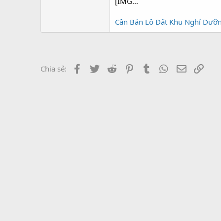
r
[IMG...
Cần Bán Lô Đất Khu Nghỉ Dưỡn
Facebook
Twitter
Reddit
Pinterest
Tumblr
WhatsApp
Email
Link
Chia sẻ: