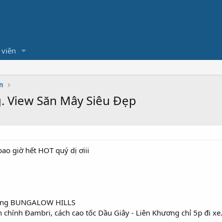
 viên
n
. View Săn Mây Siêu Đẹp
ao giờ hết HOT quý dị ơiii
dưỡng BUNGALOW HILLS
h chính Đambri, cách cao tốc Dầu Giây - Liên Khương chỉ 5p đi xe