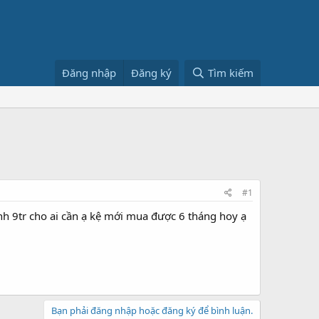
Đăng nhập
Đăng ký
Tìm kiếm
#1
nh 9tr cho ai cần ạ kệ mới mua được 6 tháng hoy ạ
Bạn phải đăng nhập hoặc đăng ký để bình luận.