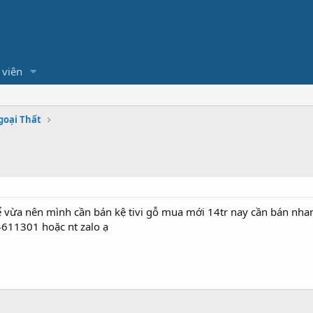
 viên
goại Thất
p
ể vừa nên mình cần bán kệ tivi gỗ mua mới 14tr nay cần bán nha
14611301 hoặc nt zalo ạ