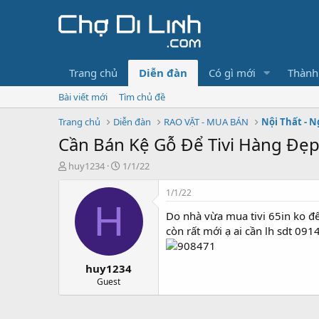
Trang chủ
Diễn đàn
Có gì mới
Thành
Bài viết mới
Tìm chủ đề
Trang chủ
Diễn đàn
RAO VẶT - MUA BÁN
Nội Thất - N
Cần Bán Kệ Gỗ Để Tivi Hàng Đẹ
T
N
huy1234
1/1/22
h
g
r
à
1/1/22
e
y
H
Do nhà vừa mua tivi 65in ko đ
a
g
d
ử
còn rất mới ạ ai cần lh sdt 09
s
i
t
huy1234
a
r
Guest
t
e