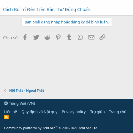
Cách Bố Trí Đèn Trên Bàn Thờ Đúng Chuẩn
Bạn phải đăng nhập hoặc đăng ký để bình luận.
Facebook
Twitter
Reddit
Pinterest
Tumblr
WhatsApp
Email
Link
Chia sẻ:
Nội Thất - Ngoại Thất
Tiếng Việt (VN)
Liên hệ
Quy định và Nội quy
Privacy policy
Trợ giúp
Trang chủ
R
S
S
®
Community platform by XenForo
© 2010-2021 XenForo Ltd.