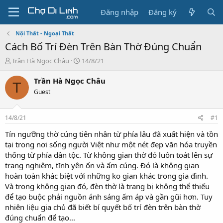
Đăng nhập
Đăng ký
Nội Thất - Ngoại Thất
Cách Bố Trí Đèn Trên Bàn Thờ Đúng Chuẩn
T
N
Trần Hà Ngọc Châu
14/8/21
h
g
r
à
Trần Hà Ngọc Châu
T
e
y
Guest
a
g
d
ử
s
i
14/8/21
#1
t
a
Tín ngưỡng thờ cúng tiên nhân từ phía lâu đã xuất hiện và tồn
r
tại trong nơi sống người Việt như một nét đẹp văn hóa truyền
t
thống từ phía dân tộc. Từ không gian thờ đó luôn toát lên sự
e
trang nghiêm, tĩnh yên ổn và ấm cúng. Đó là không gian
r
hoàn toàn khác biệt với những ko gian khác trong gia đình.
Và trong không gian đó, đèn thờ là trang bị không thể thiếu
để tạo buộc phải nguồn ánh sáng ấm áp và gần gũi hơn. Tuy
nhiên liệu gia chủ đã biết bí quyết bố trí đèn trên bàn thờ
đúng chuẩn để tạo...