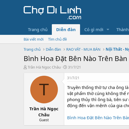
Trang chủ
Diễn đàn
Có gì mới
Thành
Bài viết mới
Tìm chủ đề
Trang chủ
Diễn đàn
RAO VẶT - MUA BÁN
Nội Thất - N
Bình Hoa Đặt Bên Nào Trên Bàn
T
N
Trần Hà Ngọc Châu
31/7/21
h
g
r
à
31/7/21
e
y
T
Truyền thống thờ tự cha ông là
a
g
d
ử
vật phẩm thờ cúng không thể n
s
i
phong thủy thì ông bà, tiên sư
t
động đến vận mệnh của gia ch
Trần Hà Ngọc
a
r
Châu
Bình Hoa Đặt Bên Nào Trên B
t
Guest
e