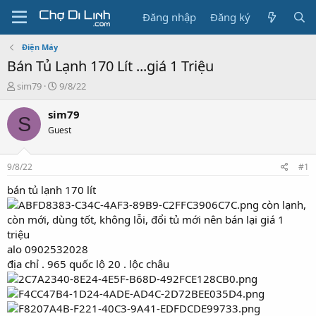
Đăng nhập
Đăng ký
Điện Máy
Bán Tủ Lạnh 170 Lít ...giá 1 Triệu
T
N
sim79
9/8/22
h
g
r
à
sim79
S
e
y
Guest
a
g
d
ử
s
i
9/8/22
#1
t
a
bán tủ lạnh 170 lít
r
còn lạnh,
t
còn mới, dùng tốt, không lỗi, đổi tủ mới nên bán lại giá 1
e
triệu
r
alo 0902532028
địa chỉ . 965 quốc lộ 20 . lộc châu