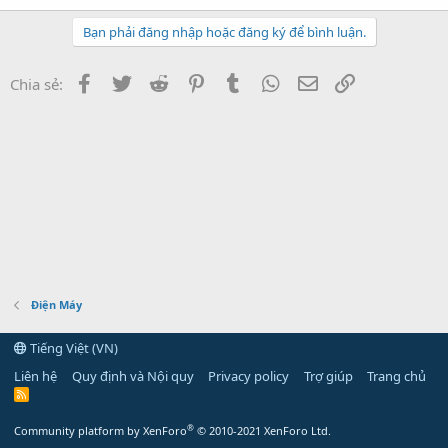
Bạn phải đăng nhập hoặc đăng ký để bình luận.
Facebook
Twitter
Reddit
Pinterest
Tumblr
WhatsApp
Email
Link
Chia sẻ:
Điện Máy
Tiếng Việt (VN)
Liên hệ
Quy định và Nội quy
Privacy policy
Trợ giúp
Trang chủ
R
S
S
®
Community platform by XenForo
© 2010-2021 XenForo Ltd.