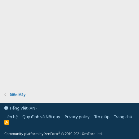
Điện Máy
Tiếng Việt (VN)
Liên hệ
Quy định và Nội quy
Privacy policy
Trợ giúp
Trang chủ
R
S
S
®
Community platform by XenForo
© 2010-2021 XenForo Ltd.