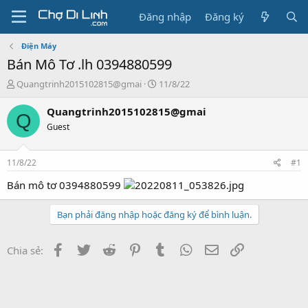
Đăng nhập
Đăng ký
Điện Máy
Bán Mô Tơ .lh 0394880599
T
N
Quangtrinh2015102815@gmai
11/8/22
h
g
r
à
Quangtrinh2015102815@gmai
Q
e
y
Guest
a
g
d
ử
s
i
11/8/22
#1
t
a
Bán mô tơ 0394880599
r
t
Bạn phải đăng nhập hoặc đăng ký để bình luận.
e
r
Facebook
Twitter
Reddit
Pinterest
Tumblr
WhatsApp
Email
Link
Chia sẻ: