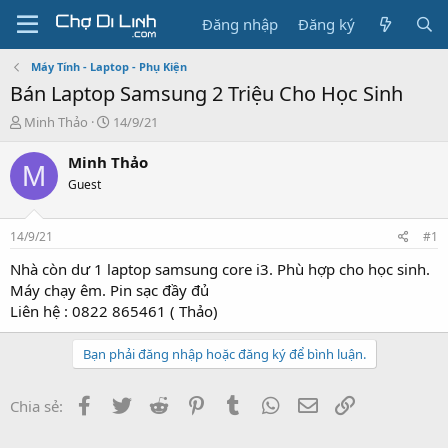
Đăng nhập
Đăng ký
Máy Tính - Laptop - Phụ Kiện
Bán Laptop Samsung 2 Triệu Cho Học Sinh
T
N
Minh Thảo
14/9/21
h
g
r
à
Minh Thảo
M
e
y
Guest
a
g
d
ử
s
i
14/9/21
#1
t
a
Nhà còn dư 1 laptop samsung core i3. Phù hợp cho học sinh.
r
Máy chạy êm. Pin sạc đầy đủ
t
Liên hệ : 0822 865461 ( Thảo)
e
r
Bạn phải đăng nhập hoặc đăng ký để bình luận.
Facebook
Twitter
Reddit
Pinterest
Tumblr
WhatsApp
Email
Link
Chia sẻ: