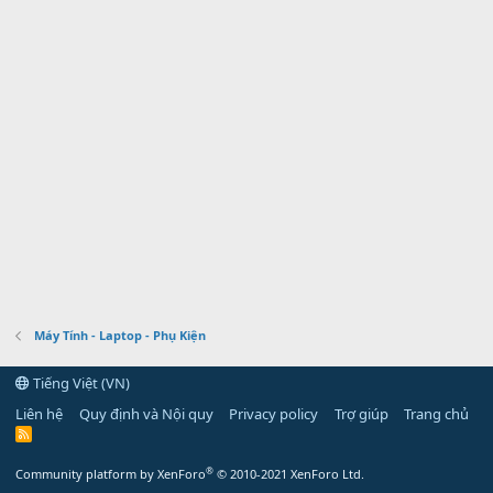
Máy Tính - Laptop - Phụ Kiện
Tiếng Việt (VN)
Liên hệ
Quy định và Nội quy
Privacy policy
Trợ giúp
Trang chủ
R
S
S
®
Community platform by XenForo
© 2010-2021 XenForo Ltd.