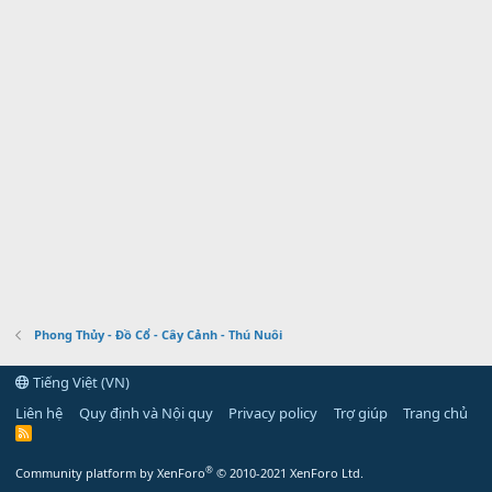
Phong Thủy - Đồ Cổ - Cây Cảnh - Thú Nuôi
Tiếng Việt (VN)
Liên hệ
Quy định và Nội quy
Privacy policy
Trợ giúp
Trang chủ
R
S
S
®
Community platform by XenForo
© 2010-2021 XenForo Ltd.