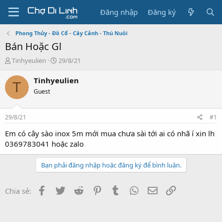
Đăng nhập
Đăng ký
Phong Thủy - Đồ Cổ - Cây Cảnh - Thú Nuôi
Bán Hoặc Gl
T
N
Tinhyeulien
29/8/21
h
g
r
à
Tinhyeulien
T
e
y
Guest
a
g
d
ử
s
i
29/8/21
#1
t
a
Em có cây sào inox 5m mới mua chưa sài tới ai có nhã í xin lh
r
0369783041 hoặc zalo
t
e
Bạn phải đăng nhập hoặc đăng ký để bình luận.
r
Facebook
Twitter
Reddit
Pinterest
Tumblr
WhatsApp
Email
Link
Chia sẻ: