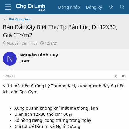
Đăng nhập
Đăng ký
Bất Động Sản
Bán Đất Xây Biệt Thự Tp Bảo Lộc, Dt 12X30,
Giá 6Tr/m2
T
N
Nguyễn Đình Huy
12/9/21
h
g
r
à
Nguyễn Đình Huy
N
e
y
Guest
a
g
d
ử
s
i
12/9/21
#1
t
a
Vị trí mặt tiền đường Lý Thường Kiệt, xung quanh đầy đủ tiện
r
ích, gần Spa Gym,
t
e
r
Xung quanh không khí mát mẻ trong lành
Diện tích 12x30 thổ cư 100%
Sổ hồng riêng, công chứng trong ngày
Giá tốt để Đầu Tư và Nghỉ Dưỡng