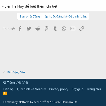
- Liên hệ Huy để biết thêm chi tiết
Bạn phải đăng nhập hoặc đăng ký để bình luận.
Facebook
Twitter
Reddit
Pinterest
Tumblr
WhatsApp
Email
Link
Chia sẻ:
Bất Động Sản
Tiếng Việt (VN)
Liên hệ
Quy định và Nội quy
Privacy policy
Trợ giúp
Trang chủ
R
S
S
®
Community platform by XenForo
© 2010-2021 XenForo Ltd.