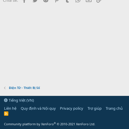
Điện Tử - Thiết Bị Số
Tiếng Việt (VN)
Liên hệ
Quy định và Nội quy
Privacy policy
Trợ giúp
Trang chủ
R
S
S
®
Community platform by XenForo
© 2010-2021 XenForo Ltd.