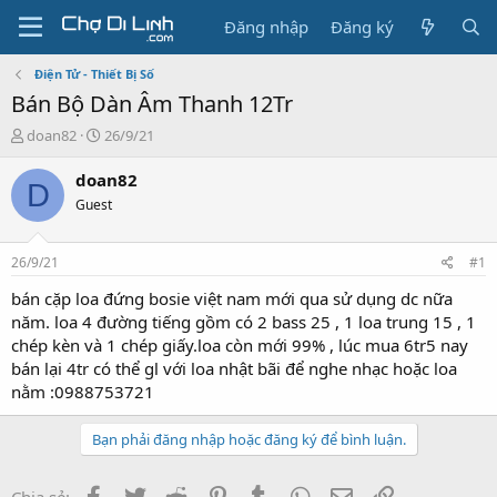
Đăng nhập
Đăng ký
Điện Tử - Thiết Bị Số
Bán Bộ Dàn Âm Thanh 12Tr
T
N
doan82
26/9/21
h
g
r
à
doan82
D
e
y
Guest
a
g
d
ử
s
i
26/9/21
#1
t
a
bán cặp loa đứng bosie việt nam mới qua sử dụng dc nữa
r
năm. loa 4 đường tiếng gồm có 2 bass 25 , 1 loa trung 15 , 1
t
chép kèn và 1 chép giấy.loa còn mới 99% , lúc mua 6tr5 nay
e
bán lại 4tr có thể gl với loa nhật bãi để nghe nhạc hoặc loa
r
nằm :0988753721
Bạn phải đăng nhập hoặc đăng ký để bình luận.
Facebook
Twitter
Reddit
Pinterest
Tumblr
WhatsApp
Email
Link
Chia sẻ: