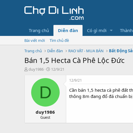
Trang chủ
Diễn đàn
Có gì mới
Thành
Bài viết mới
Tìm chủ đề
Trang chủ
Diễn đàn
RAO VẶT - MUA BÁN
Bất Động Sả
Bán 1,5 Hecta Cà Phê Lộc Đức
T
N
duy1986
12/9/21
h
g
r
à
12/9/21
e
y
D
Cần bán 1,5 hecta cà phê đất 
a
g
d
ử
thông 8m đang đổ đá chuẩn bị 
s
i
t
duy1986
a
r
Guest
t
e