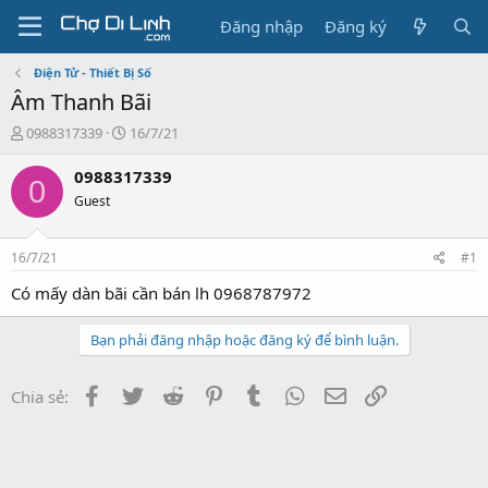
Đăng nhập
Đăng ký
Điện Tử - Thiết Bị Số
Âm Thanh Bãi
T
N
0988317339
16/7/21
h
g
r
à
0988317339
0
e
y
Guest
a
g
d
ử
s
i
16/7/21
#1
t
a
Có mấy dàn bãi cần bán lh 0968787972
r
t
Bạn phải đăng nhập hoặc đăng ký để bình luận.
e
r
Facebook
Twitter
Reddit
Pinterest
Tumblr
WhatsApp
Email
Link
Chia sẻ: