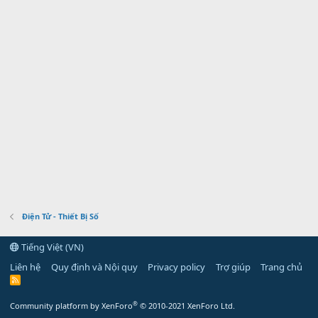
Điện Tử - Thiết Bị Số
Tiếng Việt (VN)
Liên hệ
Quy định và Nội quy
Privacy policy
Trợ giúp
Trang chủ
R
S
S
®
Community platform by XenForo
© 2010-2021 XenForo Ltd.