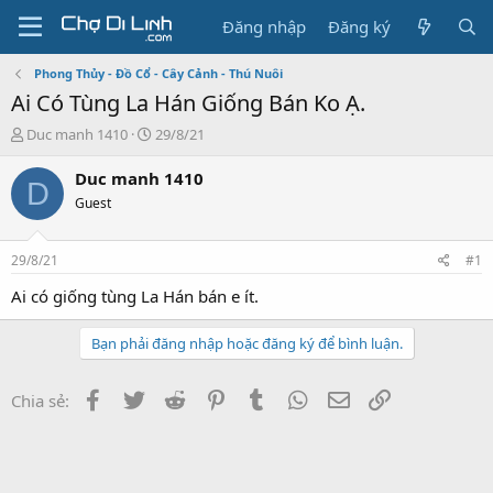
Đăng nhập
Đăng ký
Phong Thủy - Đồ Cổ - Cây Cảnh - Thú Nuôi
Ai Có Tùng La Hán Giống Bán Ko Ạ.
T
N
Duc manh 1410
29/8/21
h
g
r
à
Duc manh 1410
D
e
y
Guest
a
g
d
ử
s
i
29/8/21
#1
t
a
Ai có giống tùng La Hán bán e ít.
r
t
Bạn phải đăng nhập hoặc đăng ký để bình luận.
e
r
Facebook
Twitter
Reddit
Pinterest
Tumblr
WhatsApp
Email
Link
Chia sẻ: