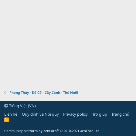
Phong Thủy - Đồ Cổ - Cây Cảnh - Thú Nuôi
Tiếng Việt (VN)
Liên hệ
Quy định và Nội quy
Privacy policy
Trợ giúp
Trang chủ
R
S
S
®
Community platform by XenForo
© 2010-2021 XenForo Ltd.