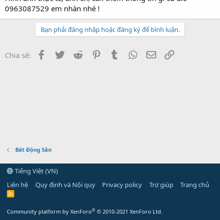
0963087529 em nhàn nhé !
Bạn phải đăng nhập hoặc đăng ký để bình luận.
Facebook
Twitter
Reddit
Pinterest
Tumblr
WhatsApp
Email
Link
Chia sẻ:
Bất Động Sản
Tiếng Việt (VN)
Liên hệ
Quy định và Nội quy
Privacy policy
Trợ giúp
Trang chủ
R
S
S
®
Community platform by XenForo
© 2010-2021 XenForo Ltd.