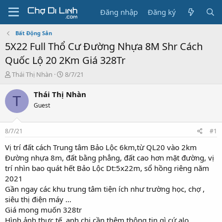
Đăng nhập
Đăng ký
Bất Động Sản
5X22 Full Thổ Cư Đường Nhựa 8M Shr Cách
Quốc Lộ 20 2Km Giá 328Tr
T
N
Thái Thị Nhàn
8/7/21
h
g
r
à
Thái Thị Nhàn
T
e
y
Guest
a
g
d
ử
s
i
8/7/21
#1
t
a
Vị trí đất cách Trung tâm Bảo Lộc 6km,từ QL20 vào 2km
r
Đường nhựa 8m, đất bằng phẳng, đất cao hơn mặt đường, vị
t
trí nhìn bao quát hết Bảo Lộc Dt:5x22m, sổ hồng riêng năm
e
2021
r
Gần ngay các khu trung tâm tiện ích như trường học, chợ ,
siêu thị điện máy ...
Giá mong muốn 328tr
Hình ảnh thực tế, anh chị cần thêm thông tin gì cứ alo