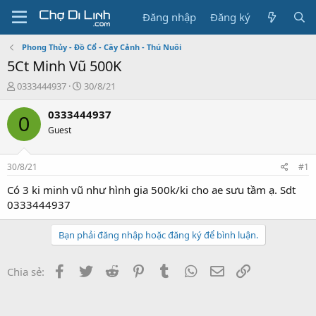
Đăng nhập
Đăng ký
Phong Thủy - Đồ Cổ - Cây Cảnh - Thú Nuôi
5Ct Minh Vũ 500K
T
N
0333444937
30/8/21
h
g
r
à
0333444937
0
e
y
Guest
a
g
d
ử
s
i
30/8/21
#1
t
a
Có 3 ki minh vũ như hình gia 500k/ki cho ae sưu tầm ạ. Sdt
r
0333444937
t
e
Bạn phải đăng nhập hoặc đăng ký để bình luận.
r
Facebook
Twitter
Reddit
Pinterest
Tumblr
WhatsApp
Email
Link
Chia sẻ: