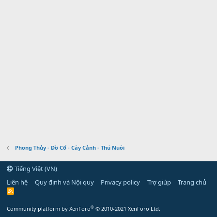
Phong Thủy - Đồ Cổ - Cây Cảnh - Thú Nuôi
Tiếng Việt (VN)
Liên hệ
Quy định và Nội quy
Privacy policy
Trợ giúp
Trang chủ
R
S
S
®
Community platform by XenForo
© 2010-2021 XenForo Ltd.