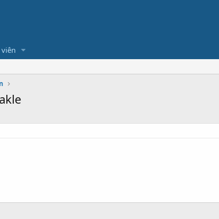
 viên
n
akle