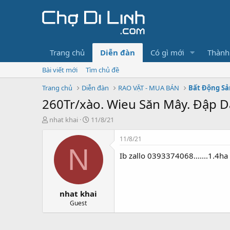
Trang chủ
Diễn đàn
Có gì mới
Thành
Bài viết mới
Tìm chủ đề
Trang chủ
Diễn đàn
RAO VẶT - MUA BÁN
Bất Động Sả
260Tr/xào. Wieu Săn Mây. Đập D
T
N
nhat khai
11/8/21
h
g
r
à
11/8/21
e
y
N
Ib zallo 0393374068.......1.4ha
a
g
d
ử
s
i
t
nhat khai
a
r
Guest
t
e