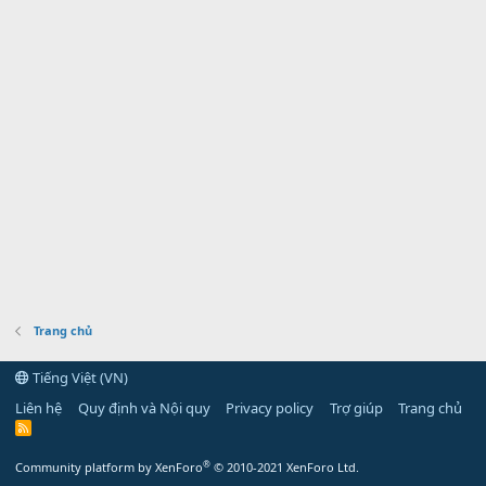
Trang chủ
Tiếng Việt (VN)
Liên hệ
Quy định và Nội quy
Privacy policy
Trợ giúp
Trang chủ
R
S
S
®
Community platform by XenForo
© 2010-2021 XenForo Ltd.