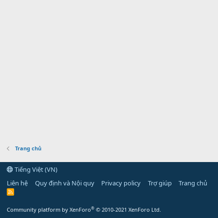
Trang chủ
Tiếng Việt (VN)
Liên hệ
Quy định và Nội quy
Privacy policy
Trợ giúp
Trang chủ
R
S
S
®
Community platform by XenForo
© 2010-2021 XenForo Ltd.