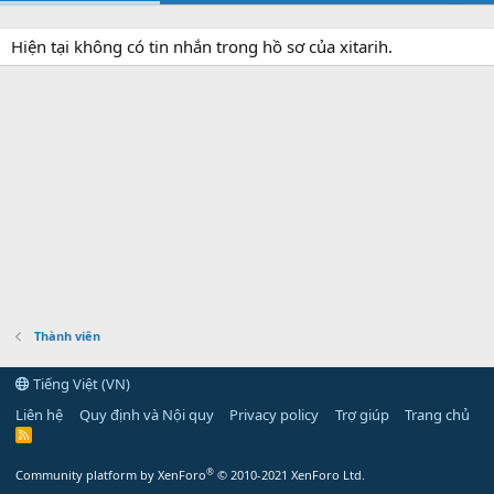
Hiện tại không có tin nhắn trong hồ sơ của xitarih.
Thành viên
Tiếng Việt (VN)
Liên hệ
Quy định và Nội quy
Privacy policy
Trợ giúp
Trang chủ
R
S
S
®
Community platform by XenForo
© 2010-2021 XenForo Ltd.