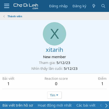
Đăng nhập
Đăng ký
Thành viên
X
xitarih
New member
Tham gia
5/12/23
Nhìn thấy lần cuối
5/12/23
Bài viết
Reaction score
Điểm
1
0
1
Tìm
Bài viết trên hồ sơ
Hoạt động mới nhất
Các bài viết
Giới 