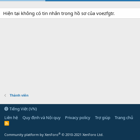
Hiện tại không có tin nhắn trong hồ sơ của voezfgtr.
Thành viên
Tiếng Việt (VN)
Liên hệ
Quy định và Nội quy
Privacy policy
Trợ giúp
Trang chủ
R
S
S
®
Community platform by XenForo
© 2010-2021 XenForo Ltd.