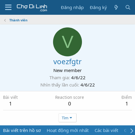
Đăng nhập
Đăng ký
Thành viên
V
voezfgtr
New member
Tham gia
4/6/22
Nhìn thấy lần cuối
4/6/22
Bài viết
Reaction score
Điểm
1
0
1
Tìm
Bài viết trên hồ sơ
Hoạt động mới nhất
Các bài viết
Giới 