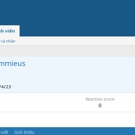
h viên
ơ cá nhân
ummieus
/4/23
Reaction score
0
 viết
Giới thiệu