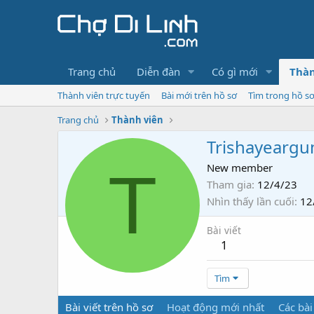
Trang chủ
Diễn đàn
Có gì mới
Thàn
Thành viên trực tuyến
Bài mới trên hồ sơ
Tìm trong hồ s
Trang chủ
Thành viên
Trishayearg
T
New member
Tham gia
12/4/23
Nhìn thấy lần cuối
12
Bài viết
1
Tìm
Bài viết trên hồ sơ
Hoạt động mới nhất
Các bài