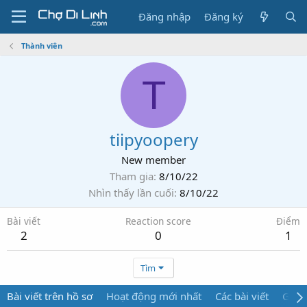
Đăng nhập
Đăng ký
Thành viên
T
tiipyoopery
New member
Tham gia
8/10/22
Nhìn thấy lần cuối
8/10/22
Bài viết
Reaction score
Điểm
2
0
1
Tìm
Bài viết trên hồ sơ
Hoạt động mới nhất
Các bài viết
Giới 