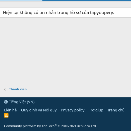
Hiện tại không có tin nhắn trong hồ sơ của tiipyoopery.
Thành viên
Tiếng Việt (VN)
Liên hệ
Quy định và Nội quy
Privacy policy
Trợ giúp
Trang chủ
R
S
S
®
Community platform by XenForo
© 2010-2021 XenForo Ltd.