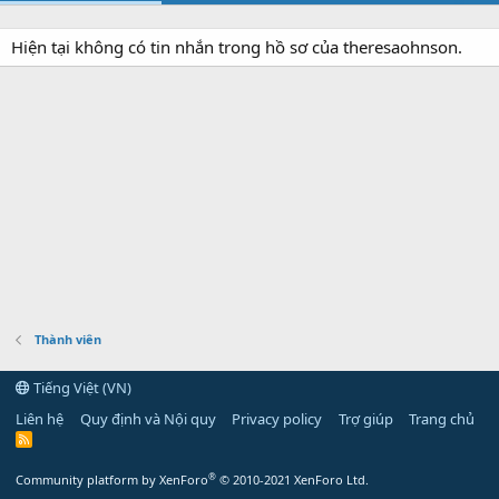
Hiện tại không có tin nhắn trong hồ sơ của theresaohnson.
Thành viên
Tiếng Việt (VN)
Liên hệ
Quy định và Nội quy
Privacy policy
Trợ giúp
Trang chủ
R
S
S
®
Community platform by XenForo
© 2010-2021 XenForo Ltd.