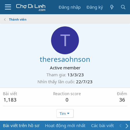
Đăng nhập
Đăng ký
Thành viên
T
theresaohnson
Active member
Tham gia
13/3/23
Nhìn thấy lần cuối
22/7/23
Bài viết
Reaction score
Điểm
1,183
0
36
Tìm
Bài viết trên hồ sơ
Hoạt động mới nhất
Các bài viết
Giới 