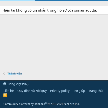
Hiện tại không có tin nhắn trong hồ sơ của sunainadutta.
Thành viên
Tiếng Việt (VN)
Liên hệ
Quy định và Nội quy
Privacy policy
Trợ giúp
Trang chủ
R
S
S
®
Community platform by XenForo
© 2010-2021 XenForo Ltd.