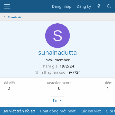
Đăng nhập
Đăng ký
Thành viên
S
sunainadutta
New member
Tham gia
19/2/24
Nhìn thấy lần cuối
9/7/24
Bài viết
Reaction score
Điểm
2
0
1
Tìm
Bài viết trên hồ sơ
Hoạt động mới nhất
Các bài viết
Giới 