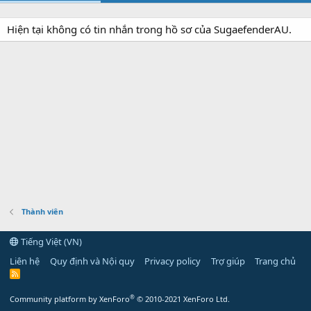
Hiện tại không có tin nhắn trong hồ sơ của SugaefenderAU.
Thành viên
Tiếng Việt (VN)
Liên hệ
Quy định và Nội quy
Privacy policy
Trợ giúp
Trang chủ
R
S
S
®
Community platform by XenForo
© 2010-2021 XenForo Ltd.