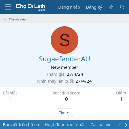
Đăng nhập
Đăng ký
Thành viên
S
SugaefenderAU
New member
Tham gia
27/4/24
Nhìn thấy lần cuối
27/4/24
Bài viết
Reaction score
Điểm
1
0
1
Tìm
Bài viết trên hồ sơ
Hoạt động mới nhất
Các bài viết
Giới 