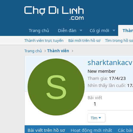
Trang chủ
Diễn đàn
Có gì mới
Thàn
Thành viên trực tuyến
Bài mới trên hồ sơ
Tìm trong hồ s
Trang chủ
Thành viên
sharktankacv
S
New member
Tham gia
17/4/23
Nhìn thấy lần cuối
17
Bài viết
1
Tìm
Bài viết trên hồ sơ
Hoạt động mới nhất
Các bài