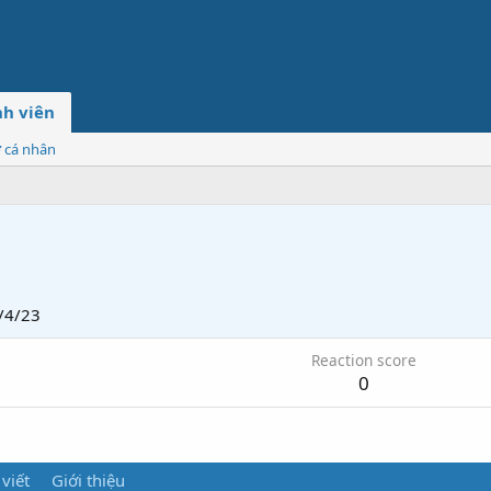
h viên
ơ cá nhân
/4/23
Reaction score
0
 viết
Giới thiệu