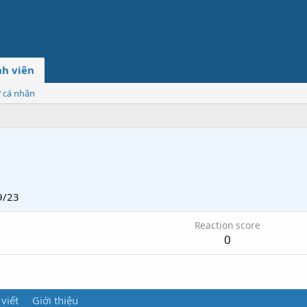
h viên
ơ cá nhân
9/23
Reaction score
0
 viết
Giới thiệu