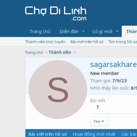
Trang chủ
Diễn đàn
Có gì mới
Thàn
Thành viên trực tuyến
Bài mới trên hồ sơ
Tìm trong hồ s
Trang chủ
Thành viên
sagarsakhare
S
New member
Tham gia
7/9/23
Nhìn thấy lần cuối
8/
Bài viết
1
Tìm
Bài viết trên hồ sơ
Hoạt động mới nhất
Các bài