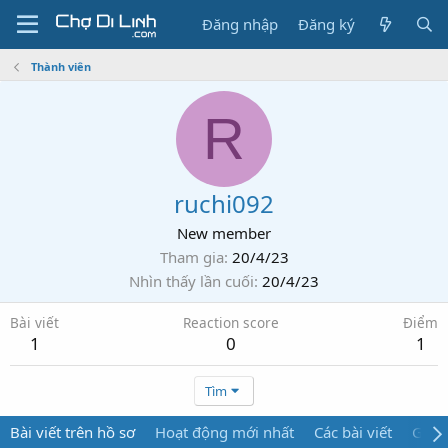
Đăng nhập
Đăng ký
Thành viên
R
ruchi092
New member
Tham gia
20/4/23
Nhìn thấy lần cuối
20/4/23
Bài viết
Reaction score
Điểm
1
0
1
Tìm
Bài viết trên hồ sơ
Hoạt động mới nhất
Các bài viết
Giới 