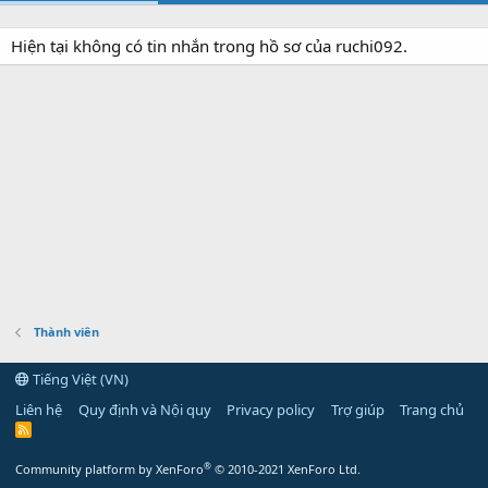
Hiện tại không có tin nhắn trong hồ sơ của ruchi092.
Thành viên
Tiếng Việt (VN)
Liên hệ
Quy định và Nội quy
Privacy policy
Trợ giúp
Trang chủ
R
S
S
®
Community platform by XenForo
© 2010-2021 XenForo Ltd.