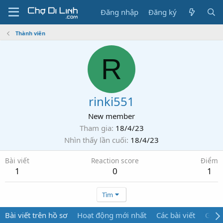
Đăng nhập
Đăng ký
Thành viên
R
rinki551
New member
Tham gia
18/4/23
Nhìn thấy lần cuối
18/4/23
Bài viết
Reaction score
Điểm
1
0
1
Tìm
Bài viết trên hồ sơ
Hoạt động mới nhất
Các bài viết
Giới 