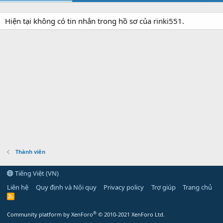
Hiện tại không có tin nhắn trong hồ sơ của rinki551.
Thành viên
Tiếng Việt (VN)
Liên hệ
Quy định và Nội quy
Privacy policy
Trợ giúp
Trang chủ
R
S
S
®
Community platform by XenForo
© 2010-2021 XenForo Ltd.