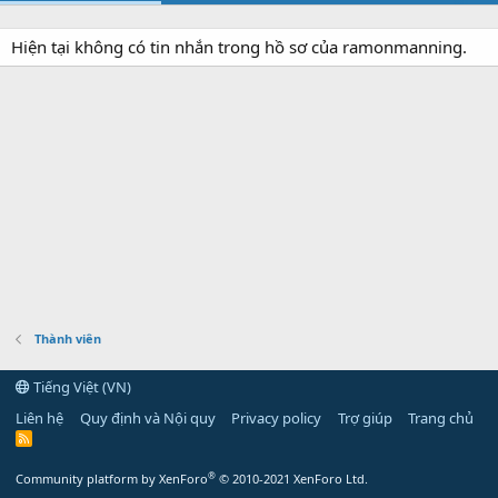
Hiện tại không có tin nhắn trong hồ sơ của ramonmanning.
Thành viên
Tiếng Việt (VN)
Liên hệ
Quy định và Nội quy
Privacy policy
Trợ giúp
Trang chủ
R
S
S
®
Community platform by XenForo
© 2010-2021 XenForo Ltd.