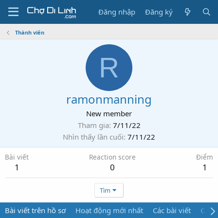
Đăng nhập
Đăng ký
Thành viên
R
ramonmanning
New member
Tham gia
7/11/22
Nhìn thấy lần cuối
7/11/22
Bài viết
Reaction score
Điểm
1
0
1
Tìm
Bài viết trên hồ sơ
Hoạt động mới nhất
Các bài viết
Giới 