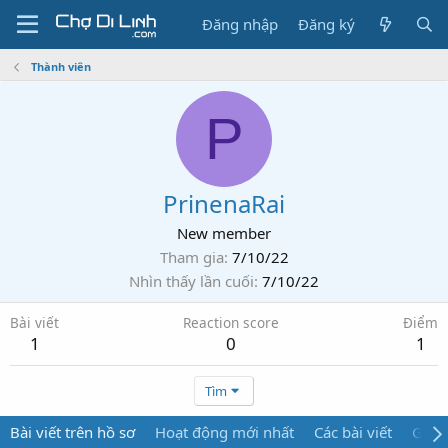
Đăng nhập
Đăng ký
Thành viên
P
PrinenaRai
New member
Tham gia
7/10/22
Nhìn thấy lần cuối
7/10/22
Bài viết
Reaction score
Điểm
1
0
1
Tìm
Bài viết trên hồ sơ
Hoạt động mới nhất
Các bài viết
Giới 