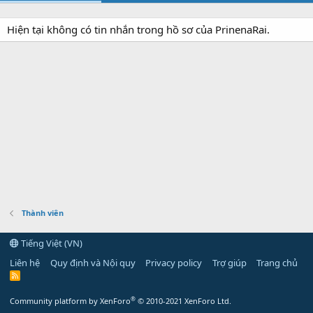
Hiện tại không có tin nhắn trong hồ sơ của PrinenaRai.
Thành viên
Tiếng Việt (VN)
Liên hệ
Quy định và Nội quy
Privacy policy
Trợ giúp
Trang chủ
R
S
S
®
Community platform by XenForo
© 2010-2021 XenForo Ltd.