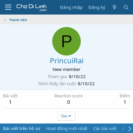
Đăng nhập
Đăng ký
Thành viên
P
PrincuiRai
New member
Tham gia
8/10/22
Nhìn thấy lần cuối
8/10/22
Bài viết
Reaction score
Điểm
1
0
1
Tìm
Bài viết trên hồ sơ
Hoạt động mới nhất
Các bài viết
Giới 