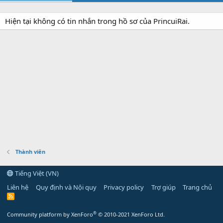
Hiện tại không có tin nhắn trong hồ sơ của PrincuiRai.
Thành viên
Tiếng Việt (VN)
Liên hệ
Quy định và Nội quy
Privacy policy
Trợ giúp
Trang chủ
R
S
S
®
Community platform by XenForo
© 2010-2021 XenForo Ltd.