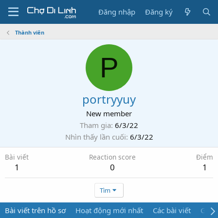
Đăng nhập
Đăng ký
Thành viên
P
portryyuy
New member
Tham gia
6/3/22
Nhìn thấy lần cuối
6/3/22
Bài viết
Reaction score
Điểm
1
0
1
Tìm
Bài viết trên hồ sơ
Hoạt động mới nhất
Các bài viết
Giới 