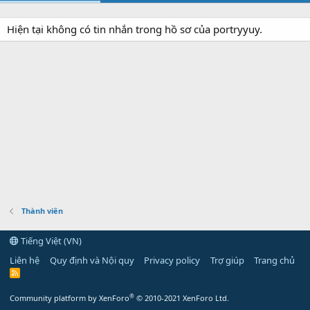
Hiện tại không có tin nhắn trong hồ sơ của portryyuy.
Thành viên
Tiếng Việt (VN)
Liên hệ
Quy định và Nội quy
Privacy policy
Trợ giúp
Trang chủ
R
S
S
®
Community platform by XenForo
© 2010-2021 XenForo Ltd.