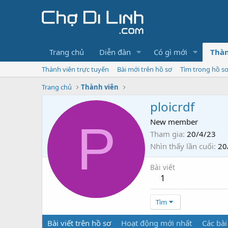
Trang chủ
Diễn đàn
Có gì mới
Thàn
Thành viên trực tuyến
Bài mới trên hồ sơ
Tìm trong hồ s
Trang chủ
Thành viên
ploicrdf
P
New member
Tham gia
20/4/23
Nhìn thấy lần cuối
20
Bài viết
1
Tìm
Bài viết trên hồ sơ
Hoạt động mới nhất
Các bài