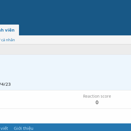
h viên
ơ cá nhân
/4/23
Reaction score
0
 viết
Giới thiệu