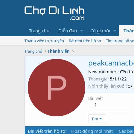
Trang chủ
Diễn đàn
Có gì mới
Thàn
Thành viên trực tuyến
Bài mới trên hồ sơ
Tìm trong hồ s
Trang chủ
Thành viên
peakcannacb
P
New member
·
đến từ
Tham gia
5/11/22
Nhìn thấy lần cuối
5/
Bài viết
1
Tìm
Bài viết trên hồ sơ
Hoạt động mới nhất
Các bài