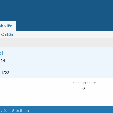
h viên
ơ cá nhân
d
24
11/22
Reaction score
0
 viết
Giới thiệu