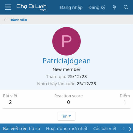
Đăng nhập
Đăng ký
Thành viên
P
PatriciaJdgean
New member
Tham gia
25/12/23
Nhìn thấy lần cuối
25/12/23
Bài viết
Reaction score
Điểm
2
0
1
Tìm
Bài viết trên hồ sơ
Hoạt động mới nhất
Các bài viết
Giới 