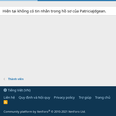
Hiện tại không có tin nhắn trong hồ sơ của PatriciaJdgean.
Thành viên
Tiếng Việt (VN)
Liên hệ
Quy định và Nội quy
Privacy policy
Trợ giúp
Trang chủ
R
S
S
®
Community platform by XenForo
© 2010-2021 XenForo Ltd.