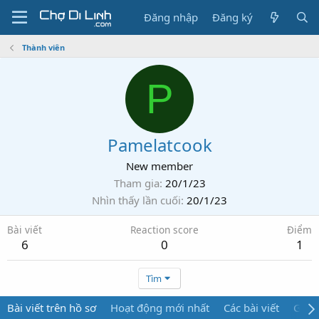
Đăng nhập
Đăng ký
Thành viên
P
Pamelatcook
New member
Tham gia
20/1/23
Nhìn thấy lần cuối
20/1/23
Bài viết
Reaction score
Điểm
6
0
1
Tìm
Bài viết trên hồ sơ
Hoạt động mới nhất
Các bài viết
Giới 