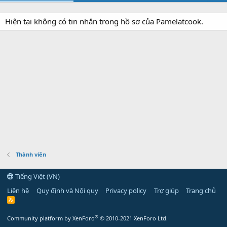
Hiện tại không có tin nhắn trong hồ sơ của Pamelatcook.
Thành viên
Tiếng Việt (VN)
Liên hệ
Quy định và Nội quy
Privacy policy
Trợ giúp
Trang chủ
R
S
S
®
Community platform by XenForo
© 2010-2021 XenForo Ltd.