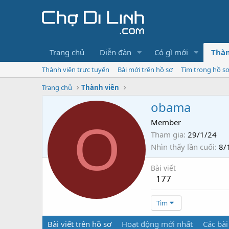
Trang chủ
Diễn đàn
Có gì mới
Thàn
Thành viên trực tuyến
Bài mới trên hồ sơ
Tìm trong hồ s
Trang chủ
Thành viên
obama
O
Member
Tham gia
29/1/24
Nhìn thấy lần cuối
8/
Bài viết
177
Tìm
Bài viết trên hồ sơ
Hoạt động mới nhất
Các bài