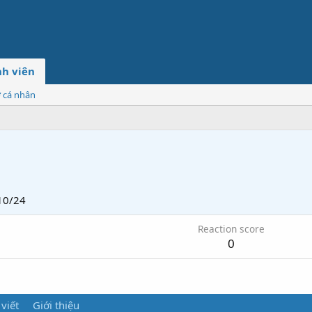
h viên
ơ cá nhân
10/24
Reaction score
0
 viết
Giới thiệu