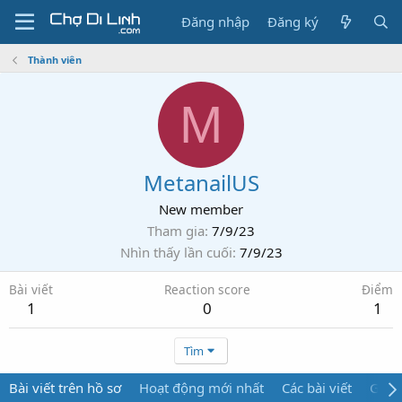
Đăng nhập
Đăng ký
Thành viên
M
MetanailUS
New member
Tham gia
7/9/23
Nhìn thấy lần cuối
7/9/23
Bài viết
Reaction score
Điểm
1
0
1
Tìm
Bài viết trên hồ sơ
Hoạt động mới nhất
Các bài viết
Giới 