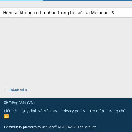
Hiện tại không có tin nhắn trong hồ sơ của MetanailUS.
Thành viên
Tiếng Việt (VN)
Liên hệ
Quy định và Nội quy
Privacy policy
Trợ giúp
Trang chủ
R
S
S
®
Community platform by XenForo
© 2010-2021 XenForo Ltd.