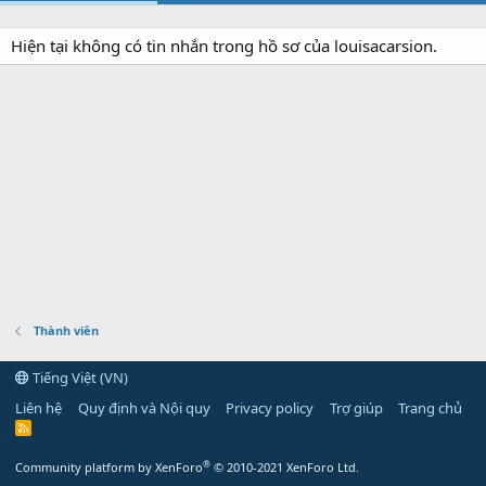
Hiện tại không có tin nhắn trong hồ sơ của louisacarsion.
Thành viên
Tiếng Việt (VN)
Liên hệ
Quy định và Nội quy
Privacy policy
Trợ giúp
Trang chủ
R
S
S
®
Community platform by XenForo
© 2010-2021 XenForo Ltd.