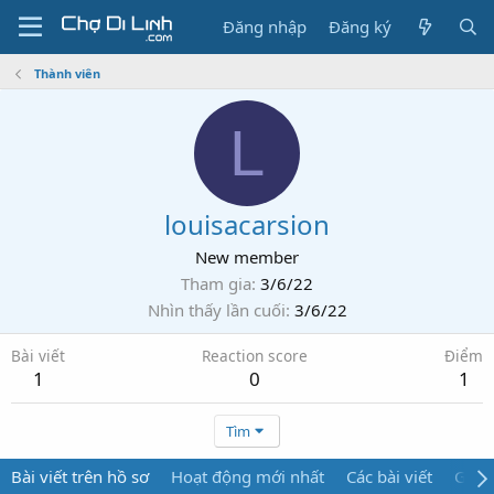
Đăng nhập
Đăng ký
Thành viên
L
louisacarsion
New member
Tham gia
3/6/22
Nhìn thấy lần cuối
3/6/22
Bài viết
Reaction score
Điểm
1
0
1
Tìm
Bài viết trên hồ sơ
Hoạt động mới nhất
Các bài viết
Giới 