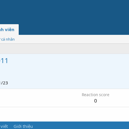
h viên
ơ cá nhân
011
1/23
Reaction score
0
 viết
Giới thiệu