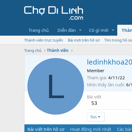
Trang chủ
Diễn đàn
Có gì mới
Thàn
Thành viên trực tuyến
Bài mới trên hồ sơ
Tìm trong hồ s
Trang chủ
Thành viên
ledinhkhoa2
L
Member
Tham gia
4/11/22
Nhìn thấy lần cuối
6/
Bài viết
53
Tìm
Bài viết trên hồ sơ
Hoạt động mới nhất
Các bài